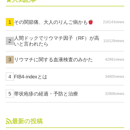
その関節痛、大人のりんご病かも
216143views
人間ドックでリウマチ因子（RF）が高
110129views
いと言われたら
リウマチに関する血液検査のみかた
42991views
FIB4-indexとは
34905views
帯状疱疹の経過・予防と治療
32806views
最新の投稿