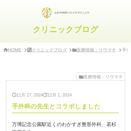
サ
イ
ド
バ
ー・
クリニックブログ
ク
リ
ニ
ッ
HOME
クリニックブログ
医療情報：リウマチ
手外
ク
概
要
医療情報：リウマチ
11月 27, 2024
12月 1, 2024
手外科の先生とコラボしました
万博記念公園駅近くのわかすぎ整形外科、若杉