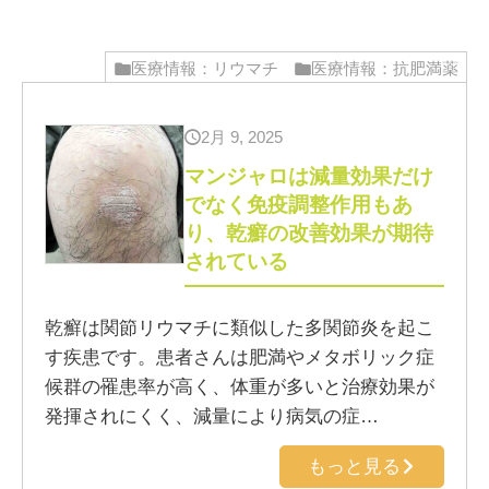
医療情報：リウマチ
医療情報：抗肥満薬
2月 9, 2025
マンジャロは減量効果だけ
でなく免疫調整作用もあ
り、乾癬の改善効果が期待
されている
乾癬は関節リウマチに類似した多関節炎を起こ
す疾患です。患者さんは肥満やメタボリック症
候群の罹患率が高く、体重が多いと治療効果が
発揮されにくく、減量により病気の症…
もっと見る