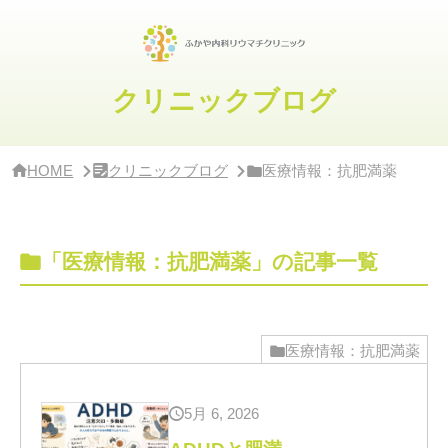
サ
イ
ド
バ
ー・
クリニックブログ
ク
リ
ニ
ッ
HOME
クリニックブログ
医療情報：抗肥満薬
ク
概
要
「医療情報：抗肥満薬」の記事一覧
医療情報：抗肥満薬
5月 6, 2026