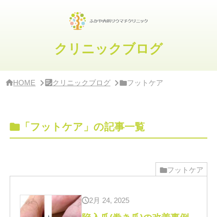
サ
イ
ド
バ
ー・
クリニックブログ
ク
リ
ニ
ッ
HOME
クリニックブログ
フットケア
ク
概
要
「フットケア」の記事一覧
フットケア
2月 24, 2025